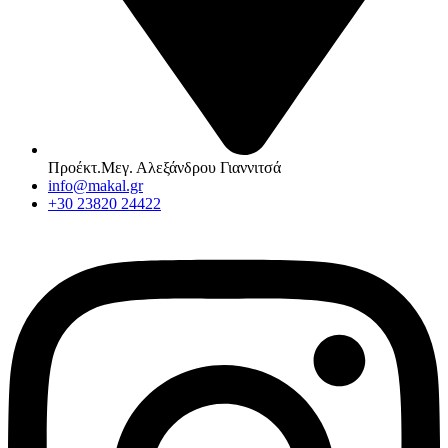
Προέκτ.Μεγ. Αλεξάνδρου Γιαννιτσά
info@makal.gr
+30 23820 24422