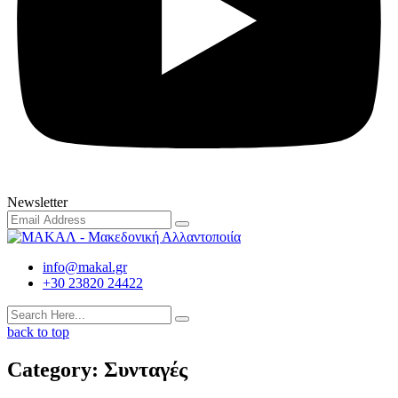
Newsletter
info@makal.gr
+30 23820 24422
back to top
Category:
Συνταγές