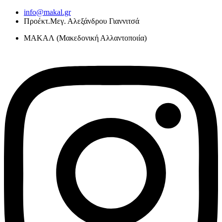
Skip
info@makal.gr
to
Προέκτ.Μεγ. Αλεξάνδρου Γιαννιτσά
content
ΜΑΚΑΛ (Μακεδονική Αλλαντοποιία)