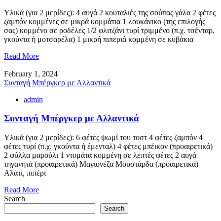
Υλικά (για 2 μερίδες): 4 αυγά 2 κουταλιές της σούπας γάλα 2 φέτες
ζαμπόν κομμένες σε μικρά κομμάτια 1 λουκάνικο (της επιλογής
σας) κομμένο σε ροδέλες 1/2 φλιτζάνι τυρί τριμμένο (π.χ. τσένταρ,
γκούντα ή μοτσαρέλα) 1 μικρή πιπεριά κομμένη σε κυβάκια
Read More
February 1, 2024
Συνταγή Μπέργκερ με Αλλαντικά
admin
Συνταγή Μπέργκερ με Αλλαντικά
Υλικά (για 2 μερίδες): 6 φέτες ψωμί του τοστ 4 φέτες ζαμπόν 4
φέτες τυρί (π.χ. γκούντα ή έμενταλ) 4 φέτες μπέικον (προαιρετικά)
2 φύλλα μαρούλι 1 ντομάτα κομμένη σε λεπτές φέτες 2 αυγά
τηγανητά (προαιρετικά) Μαγιονέζα Μουστάρδα (προαιρετικά)
Αλάτι, πιπέρι
Read More
Search
Search