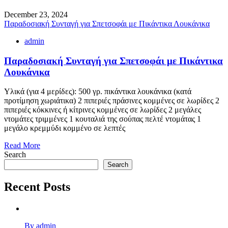
December 23, 2024
Παραδοσιακή Συνταγή για Σπετσοφάι με Πικάντικα Λουκάνικα
admin
Παραδοσιακή Συνταγή για Σπετσοφάι με Πικάντικα
Λουκάνικα
Υλικά (για 4 μερίδες): 500 γρ. πικάντικα λουκάνικα (κατά
προτίμηση χωριάτικα) 2 πιπεριές πράσινες κομμένες σε λωρίδες 2
πιπεριές κόκκινες ή κίτρινες κομμένες σε λωρίδες 2 μεγάλες
ντομάτες τριμμένες 1 κουταλιά της σούπας πελτέ ντομάτας 1
μεγάλο κρεμμύδι κομμένο σε λεπτές
Read More
Search
Search
Recent Posts
By admin