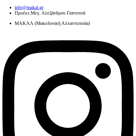
Skip
info@makal.gr
to
Προέκτ.Μεγ. Αλεξάνδρου Γιαννιτσά
content
ΜΑΚΑΛ (Μακεδονική Αλλαντοποιία)