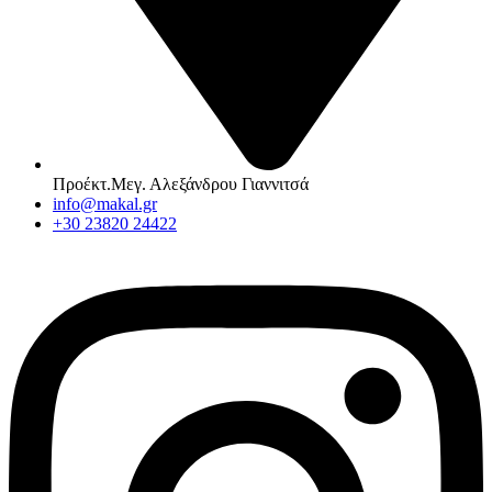
Προέκτ.Μεγ. Αλεξάνδρου Γιαννιτσά
info@makal.gr
+30 23820 24422