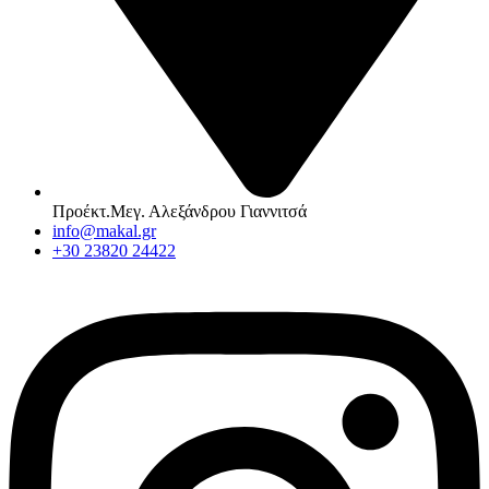
Προέκτ.Μεγ. Αλεξάνδρου Γιαννιτσά
info@makal.gr
+30 23820 24422