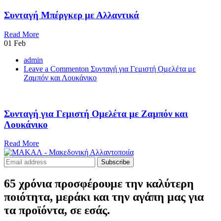
Συνταγή Μπέργκερ με Αλλαντικά
Read More
01
Feb
admin
Leave a Comment
on Συνταγή για Γεμιστή Ομελέτα με
Ζαμπόν και Λουκάνικο
Συνταγή για Γεμιστή Ομελέτα με Ζαμπόν και
Λουκάνικο
Read More
Subscribe
65 χρόνια προσφέρουμε την καλύτερη
ποιότητα, μεράκι και την αγάπη μας για
τα προϊόντα, σε εσάς.