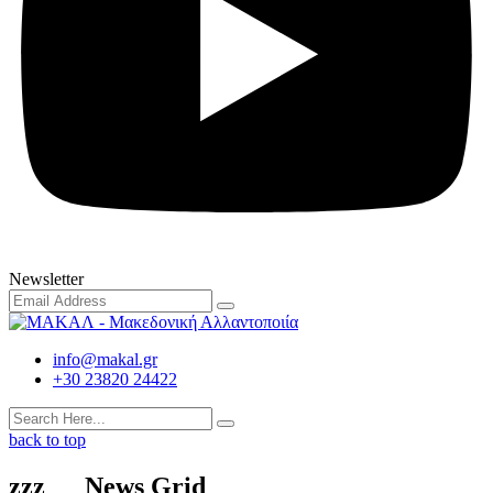
Newsletter
info@makal.gr
+30 23820 24422
back to top
zzz___News Grid