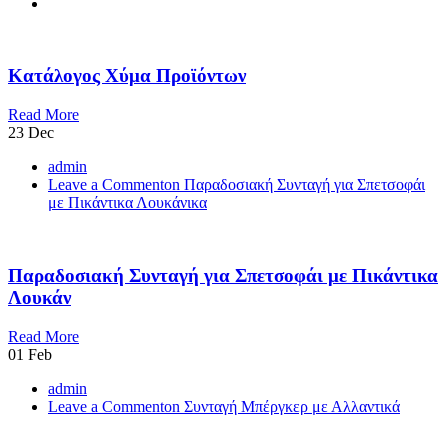
Κατάλογος Χύμα Προϊόντων
Read More
23
Dec
admin
Leave a Comment
on Παραδοσιακή Συνταγή για Σπετσοφάι
με Πικάντικα Λουκάνικα
Παραδοσιακή Συνταγή για Σπετσοφάι με Πικάντικα
Λουκάν
Read More
01
Feb
admin
Leave a Comment
on Συνταγή Μπέργκερ με Αλλαντικά