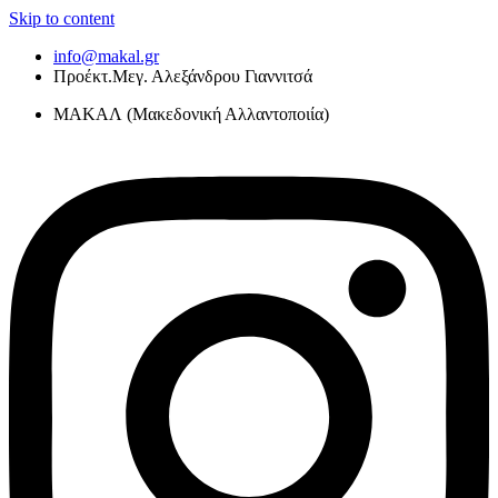
Skip to content
info@makal.gr
Προέκτ.Μεγ. Αλεξάνδρου Γιαννιτσά
ΜΑΚΑΛ (Μακεδονική Αλλαντοποιία)