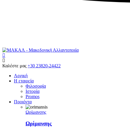
Search
Καλέστε μας
+30 23820-24422
Αρχική
Η εταιρεία
Φιλοσοφία
Ιστορία
Promos
Προιόντα
Ωρίμανσης
Ωρίμανσης