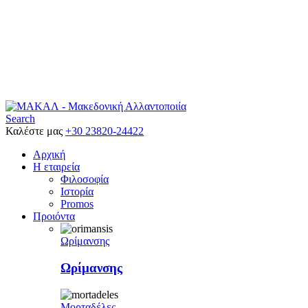
Search
Καλέστε μας
+30 23820-24422
Αρχική
Η εταιρεία
Φιλοσοφία
Ιστορία
Promos
Προιόντα
Ωρίμανσης
Ωρίμανσης
Μορταδέλες