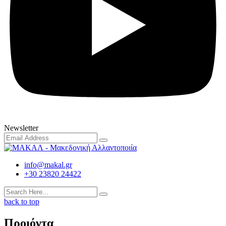
Newsletter
info@makal.gr
+30 23820 24422
back to top
Προιόντα