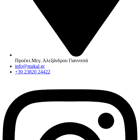
Προέκτ.Μεγ. Αλεξάνδρου Γιαννιτσά
info@makal.gr
+30 23820 24422