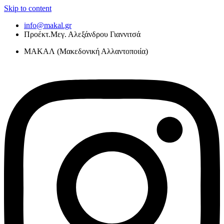
Skip to content
info@makal.gr
Προέκτ.Μεγ. Αλεξάνδρου Γιαννιτσά
ΜΑΚΑΛ (Μακεδονική Αλλαντοποιία)