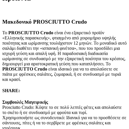
Μακεδονικό PROSCIUTTO Crudo
Το
PROSCIUTTO Crudo
είναι ένα εξαιρετικό προϊόν
«Ελληνικής παρασκευής», φτιαγμένο από χοιρομήριο υψηλής
ποιότητας και ωρίμανσης τουλάχιστον 12 μηνών. Το μοναδικό αυτό
σαλάμι διαθέτει την «ισπανική φινέτσα», που του προσδίδει μια
ισχυρή γεύση και απαλή υφή. Η παραδοσιακή διαδικασία
ωρίμανσης σε συνδυασμό με την εξαιρετική ποιότητα του κρέατος,
δημιουργεί μια αριστοκρατική γεύση που καταπλήσσει. Το
PROSCIUTTO Crudo
είναι ιδανικό για να το απολαύσετε σε
πιάτα με φρέσκιες σαλάτες, ζυμαρικά, ή σε συνδυασμό με τυριά
και κρασί.
SHARE:
Συμβουλές Μαγειρικής
Prosciutto Crudo: Κόψτε το σε πολύ λεπτές φέτες και απολαύστε
το σκέτο ή σε συνδυασμό με φρούτα και τυρί.
Χρησιμοποιήστε ως συνοδευτικό: Ιδανικό για να το προσθέσετε σε
σάντουιτς, πίτες ή να το σερβίρετε με φρέσκες σαλάτες και
ντρέσινγκ.