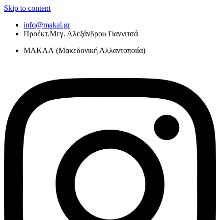
Skip to content
info@makal.gr
Προέκτ.Μεγ. Αλεξάνδρου Γιαννιτσά
ΜΑΚΑΛ (Μακεδονική Αλλαντοποιία)