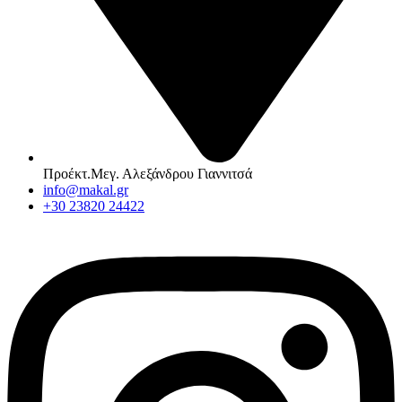
Προέκτ.Μεγ. Αλεξάνδρου Γιαννιτσά
info@makal.gr
+30 23820 24422