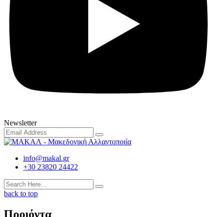
Newsletter
info@makal.gr
+30 23820 24422
back to top
Προιόντα