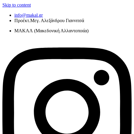
Skip to content
info@makal.gr
Προέκτ.Μεγ. Αλεξάνδρου Γιαννιτσά
ΜΑΚΑΛ (Μακεδονική Αλλαντοποιία)