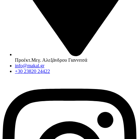
Προέκτ.Μεγ. Αλεξάνδρου Γιαννιτσά
info@makal.gr
+30 23820 24422