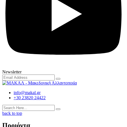
Newsletter
info@makal.gr
+30 23820 24422
back to top
Προιόντα