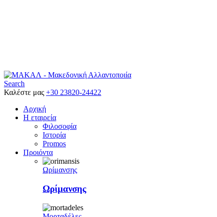
Search
Καλέστε μας
+30 23820-24422
Αρχική
Η εταιρεία
Φιλοσοφία
Ιστορία
Promos
Προιόντα
Ωρίμανσης
Ωρίμανσης
Μορταδέλες