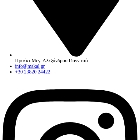
Προέκτ.Μεγ. Αλεξάνδρου Γιαννιτσά
info@makal.gr
+30 23820 24422