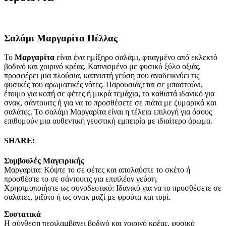
Σαλάμι Μαργαρίτα Πέλλας
Το
Μαργαρίτα
είναι ένα ημίξηρο σαλάμι, φτιαγμένο από εκλεκτό
βοδινό και χοιρινό κρέας. Καπνισμένο με φυσικό ξύλο οξιάς,
προσφέρει μια πλούσια, καπνιστή γεύση που αναδεικνύει τις
φυσικές του αρωματικές νότες. Παρουσιάζεται σε μπαστούνι,
έτοιμο για κοπή σε φέτες ή μικρά τεμάχια, το καθιστά ιδανικό για
σνακ, σάντουιτς ή για να το προσθέσετε σε πιάτα με ζυμαρικά και
σαλάτες. Το σαλάμι Μαργαρίτα είναι η τέλεια επιλογή για όσους
επιθυμούν μια αυθεντική γευστική εμπειρία με ιδιαίτερο άρωμα.
SHARE:
Συμβουλές Μαγειρικής
Μαργαρίτα: Κόψτε το σε φέτες και απολαύστε το σκέτο ή
προσθέστε το σε σάντουιτς για επιπλέον γεύση.
Χρησιμοποιήστε ως συνοδευτικό: Ιδανικό για να το προσθέσετε σε
σαλάτες, ριζότο ή ως σνακ μαζί με φρούτα και τυρί.
Συστατικά
Η σύνθεση περιλαμβάνει βοδινό και χοιρινό κρέας, φυσικό