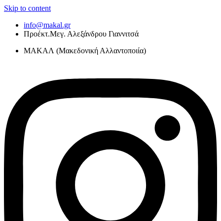
Skip to content
info@makal.gr
Προέκτ.Μεγ. Αλεξάνδρου Γιαννιτσά
ΜΑΚΑΛ (Μακεδονική Αλλαντοποιία)