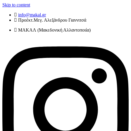
Skip to content
info@makal.gr
Προέκτ.Μεγ. Αλεξάνδρου Γιαννιτσά
ΜΑΚΑΛ (Μακεδονική Αλλαντοποιία)