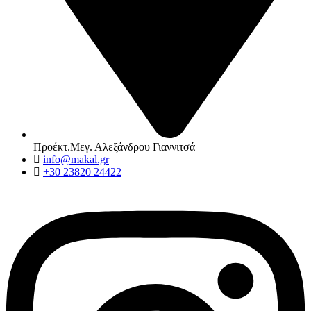
Προέκτ.Μεγ. Αλεξάνδρου Γιαννιτσά
info@makal.gr
+30 23820 24422