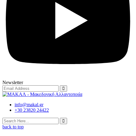
Newsletter
info@makal.gr
+30 23820 24422
back to top